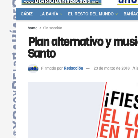
CÁDIZ
LA BAHÍA
EL RESTO DEL MUNDO
BAHÍA
home
Sin sección
Plan alternativo y mus
Santo
Firmado por
Redacción
23 de marzo de 2016
/ti