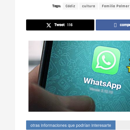
Tags:
Cádiz
cultura
Familia Palmer
Tweet
116
compa
otras informaciones que podrían interesarte