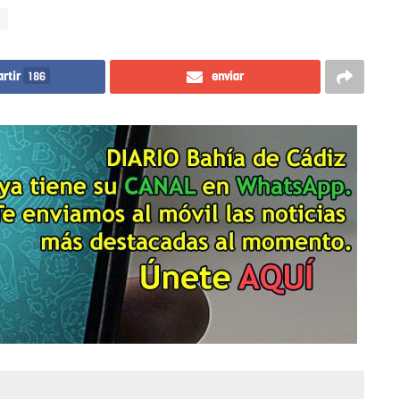
rtir
186
enviar