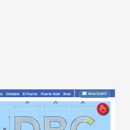
do
Chiclana
El Puerto
Puerto Real
Rota
WHATSAPP