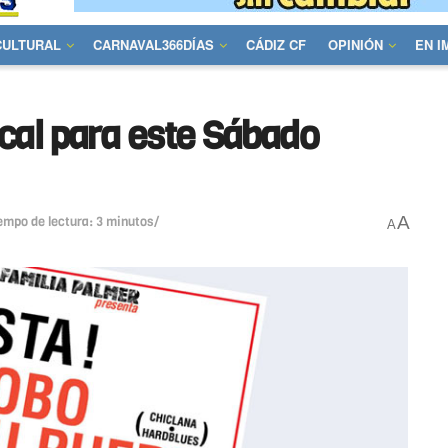
CULTURAL
CARNAVAL366DÍAS
CÁDIZ CF
OPINIÓN
EN 
ical para este Sábado
A
empo de lectura: 3 minutos/
A