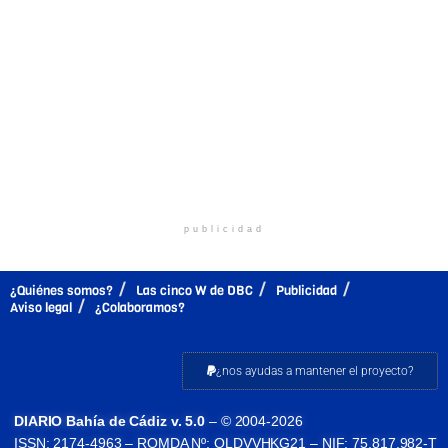
publicidad
¿Quiénes somos?
Las cinco W de DBC
Publicidad
Aviso legal
¿Colaboramos?
¿nos ayudas a mantener el proyecto?
DIARIO Bahía de Cádiz v. 5.0
– © 2004-2026
ISSN: 2174-4963 – ROMDA Nº: OLDVVHKG21 – NIF: 75.817.982-T