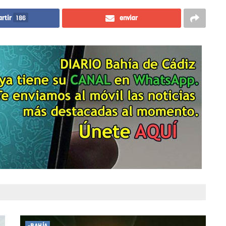
rtir
186
enviar
-BAHÍA