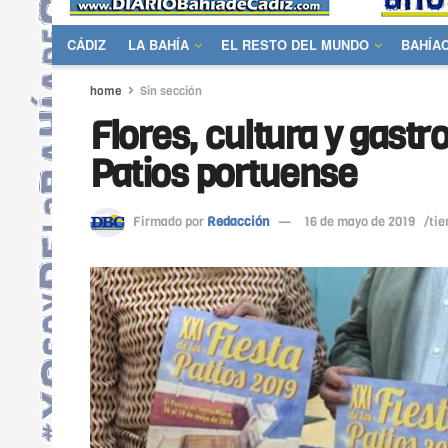
CÁDIZ
LA BAHÍA
EL RESTO DEL MUNDO
BAHÍA
home
Sin sección
Flores, cultura y gastr
Patios portuense
Firmado por
Redacción
16 de mayo de 2019
/tie