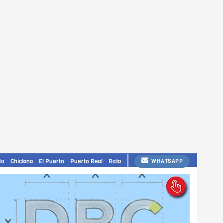
do
Chiclana
El Puerto
Puerto Real
Rota
WHATSAPP