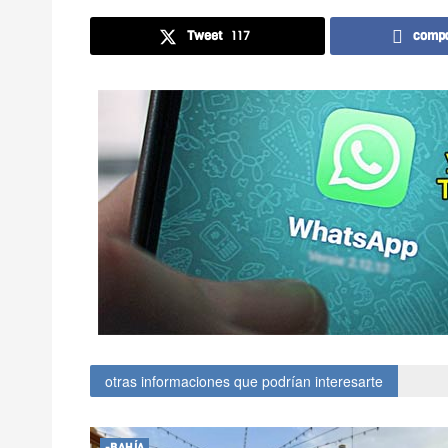
Tweet
117
compa
otras informaciones que podrían interesarte
-BAHÍA