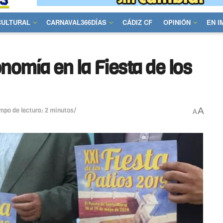
CULTURAL
CARNAVAL366DÍAS
CÁDIZ CF
OPINIÓN
EN 
onomía en la Fiesta de los
A
mpo de lectura: 2 minutos/
A