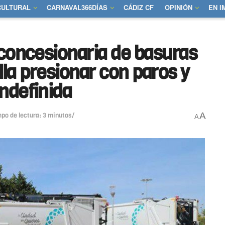
CULTURAL
CARNAVAL366DÍAS
CÁDIZ CF
OPINIÓN
EN 
 concesionaria de basuras
illa presionar con paros y
ndefinida
A
po de lectura: 3 minutos/
A