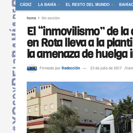
CÁDIZ
LA BAHÍA
EL RESTO DEL MUNDO
BAHÍA
home
Sin sección
El “inmovilismo” de la
en Rota lleva a la plant
la amenaza de huelga i
Firmado por
Redacción
23 de julio de 2017
/tiem