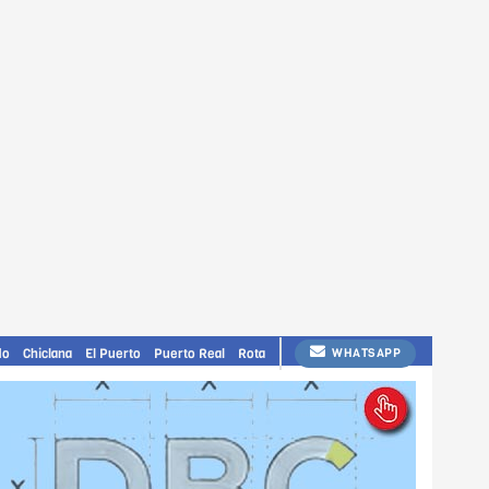
do
Chiclana
El Puerto
Puerto Real
Rota
WHATSAPP