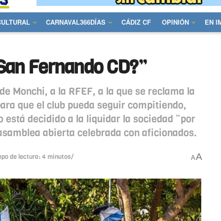
CULTURAL
CARNAVAL366DÍAS
CÁDIZ CF
OPINIÓN
EN 
l San Fernando CD?”
 de Monchi, a la RFEF, a la que se reclama la
 para que el club pueda seguir compitiendo,
 está decidido a la liquidar la sociedad “por
a asamblea abierta celebrada con aficionados.
A
mpo de lectura: 4 minutos/
A