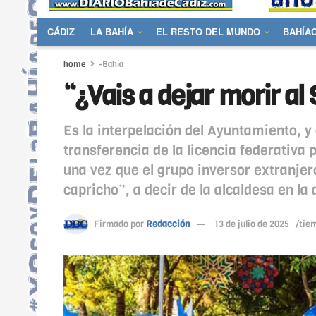
CÁDIZ
LA BAHÍA
EL RESTO DEL MUNDO
BAHÍA
home
-Bahía
“¿Vais a dejar morir a
Es la interpelación del Ayuntamiento, y
transferencia de la licencia federativa
una vez que el grupo inversor extranjero
capricho”, a decir de la alcaldesa en l
Firmado por
Redacción
13 de julio de 2025
/tie