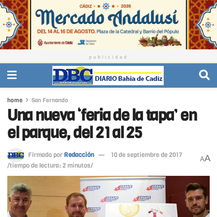
publicidad
home
San Fernando
Una nueva ‘feria de la tapa’ en
el parque, del 21 al 25
Firmado por
Redacción
10 de septiembre de 2017
A
A
/tiempo de lectura: 2 minutos/