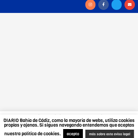
DIARIO Bahía de Cádiz, como la mayoría de webs,
DIARIO Bahía de Cádiz, como la mayoría de webs, utiliza cookies
utiliza cookies propias y ajenas. Si sigues navegando
propias y ajenas. Si sigues navegando entendemos que aceptas
entendemos que aceptas nuestra política de cookies.
nuestra política de cookies.
Más sobre este aviso legal
.
Acepto
acepto
más sobre este aviso legal