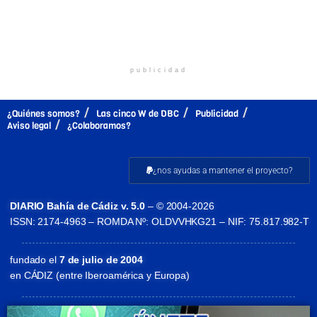
publicidad
¿Quiénes somos?
Las cinco W de DBC
Publicidad
Aviso legal
¿Colaboramos?
¿nos ayudas a mantener el proyecto?
DIARIO Bahía de Cádiz v. 5.0
– © 2004-2026
ISSN: 2174-4963 – ROMDA Nº: OLDVVHKG21 – NIF: 75.817.982-T
fundado el
7 de julio de 2004
en CÁDIZ (entre Iberoamérica y Europa)