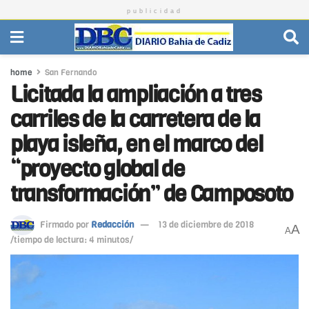
publicidad
home
San Fernando
Licitada la ampliación a tres
carriles de la carretera de la
playa isleña, en el marco del
“proyecto global de
transformación” de Camposoto
Firmado por
Redacción
13 de diciembre de 2018
A
A
/tiempo de lectura: 4 minutos/