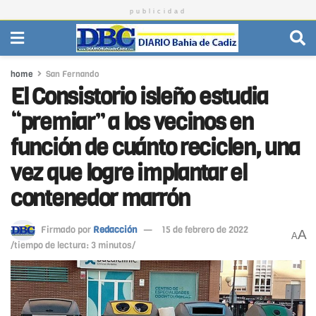
publicidad
home
San Fernando
El Consistorio isleño estudia
“premiar” a los vecinos en
función de cuánto reciclen, una
vez que logre implantar el
contenedor marrón
Firmado por
Redacción
15 de febrero de 2022
A
A
/tiempo de lectura: 3 minutos/