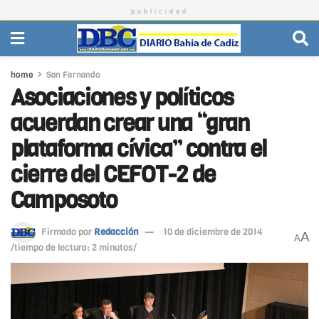
publicidad
home
San Fernando
Asociaciones y políticos
acuerdan crear una “gran
plataforma cívica” contra el
cierre del CEFOT-2 de
Camposoto
Firmado por
Redacción
10 de diciembre de 2014
A
A
/tiempo de lectura: 2 minutos/