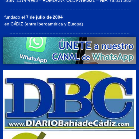
ISSN: 2174-4963 – ROMDA Nº: OLDVVHKG21 – NIF: 75.817.982-T
fundado el
7 de julio de 2004
en CÁDIZ (entre Iberoamérica y Europa)