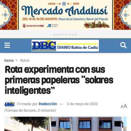
publicidad
home
-Bahía
Rota experimenta con sus
primeras papeleras “solares
inteligentes”
Firmado por
Redacción
5 de mayo de 2022
A
A
/tiempo de lectura: 2 minutos/