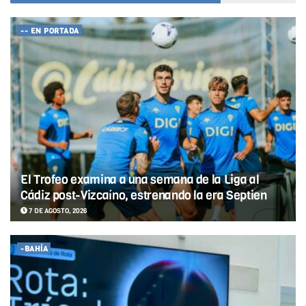
-- EN PORTADA
El Trofeo examina a una semana de la Liga al
Cádiz post-Vizcaíno, estrenando la era Septien
7 DE AGOSTO, 2026
-BAHÍA