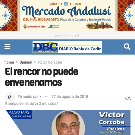
publicidad
home
Opinión
Víctor Corcoba
El rencor no puede
envenenarnos
Firmado por
·
27 de agosto de 2018
A
A
/tiempo de lectura: 3 minutos/