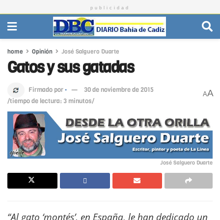
publicidad
home
Opinión
José Salguero Duarte
Gatos y sus gatadas
Firmado por
·
30 de noviembre de 2015
A
A
/tiempo de lectura: 3 minutos/
José Salguero Duarte
“Al gato ‘montés’, en España, le han dedicado un