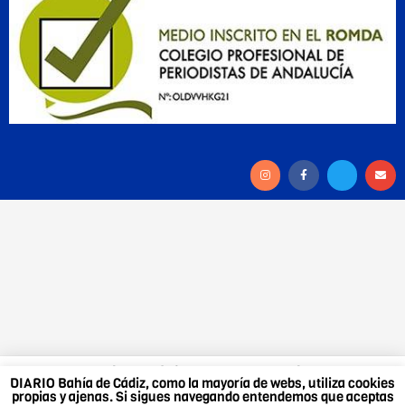
DIARIO Bahía de Cádiz, como la mayoría de webs,
DIARIO Bahía de Cádiz, como la mayoría de webs, utiliza cookies
utiliza cookies propias y ajenas. Si sigues navegando
propias y ajenas. Si sigues navegando entendemos que aceptas
entendemos que aceptas nuestra política de cookies.