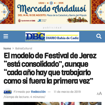
publicidad
home
BahíaCultural
El modelo de Festival de Jerez
“está consolidado”, aunque
“cada año hay que trabajarlo
como si fuera la primera vez”
Firmado por
Redacción
11 de marzo de 2019
A
A
/tiempo de lectura: 4 minutos/