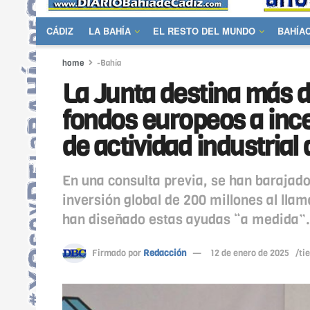
CÁDIZ
LA BAHÍA
EL RESTO DEL MUNDO
BAHÍA
home
-Bahía
La Junta destina más d
fondos europeos a incen
de actividad industrial
En una consulta previa, se han barajad
inversión global de 200 millones al lla
han diseñado estas ayudas “a medida”.
Firmado por
Redacción
12 de enero de 2025
/ti