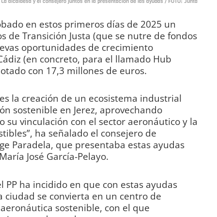
La alcaldesa y el consejero juntos en la presentación de las ayudas / FOTO: Junta
obado en estos primeros días de 2025 un
 de Transición Justa (que se nutre de fondos
evas oportunidades de crecimiento
 Cádiz (en concreto, para el llamado Hub
dotado con 17,3 millones de euros.
s la creación de un ecosistema industrial
ción sostenible en Jerez, aprovechando
o su vinculación con el sector aeronáutico y la
ibles”, ha señalado el consejero de
orge Paradela, que presentaba estas ayudas
 María José García-Pelayo.
el PP ha incidido en que con estas ayudas
a ciudad se convierta en un centro de
aeronáutica sostenible, con el que