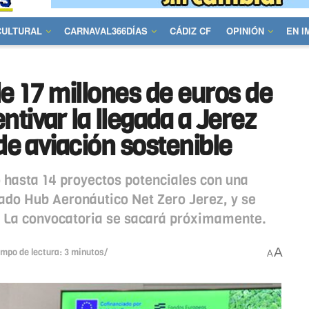
CULTURAL
CARNAVAL366DÍAS
CÁDIZ CF
OPINIÓN
EN 
e 17 millones de euros de
tivar la llegada a Jerez
 de aviación sostenible
o hasta 14 proyectos potenciales con una
mado Hub Aeronáutico Net Zero Jerez, y se
 La convocatoria se sacará próximamente.
A
empo de lectura: 3 minutos/
A