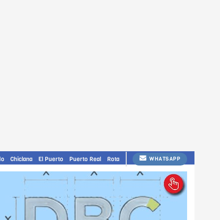
do
Chiclana
El Puerto
Puerto Real
Rota
WHATSAPP