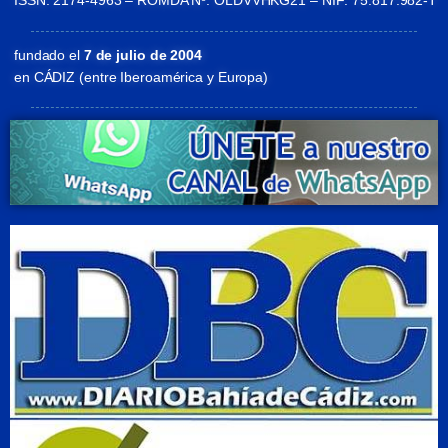
ISSN: 2174-4963 – ROMDA Nº: OLDVVHKG21 – NIF: 75.817.982-T
fundado el
7 de julio de 2004
en CÁDIZ (entre Iberoamérica y Europa)