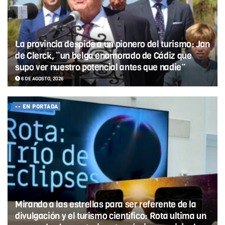
La provincia despide a un pionero del turismo: Jan
de Clerck, “un belga enamorado de Cádiz que
supo ver nuestro potencial antes que nadie”
6 DE AGOSTO, 2026
-- EN PORTADA
Mirando a las estrellas para ser referente de la
divulgación y el turismo científico: Rota ultima un