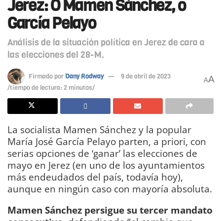
Jerez: O Mamen Sánchez, o
García Pelayo
Análisis de la situación política en Jerez de cara a
las elecciones del 28-M.
Firmado por
Dany Rodway
9 de abril de 2023
A
A
/tiempo de lectura: 2 minutos/
La socialista Mamen Sánchez y la popular
María José García Pelayo parten, a priori, con
serias opciones de ‘ganar’ las elecciones de
mayo en Jerez (en uno de los ayuntamientos
más endeudados del país, todavía hoy),
aunque en ningún caso con mayoría absoluta.
Mamen Sánchez persigue su tercer mandato