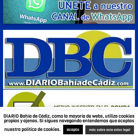
DIARIO Bahía de Cádiz, como la mayoría de webs,
DIARIO Bahía de Cádiz, como la mayoría de webs, utiliza cookies
utiliza cookies propias y ajenas. Si sigues navegando
propias y ajenas. Si sigues navegando entendemos que aceptas
entendemos que aceptas nuestra política de cookies.
nuestra política de cookies.
Más sobre este aviso legal
.
Acepto
acepto
más sobre este aviso legal