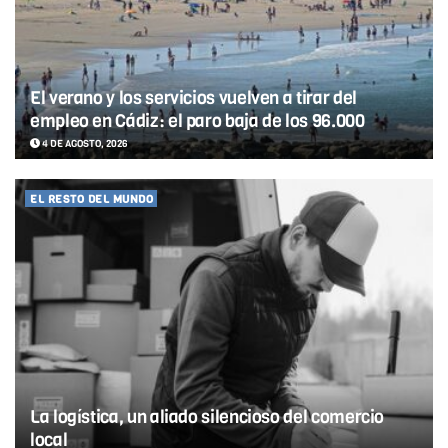
El verano y los servicios vuelven a tirar del
empleo en Cádiz: el paro baja de los 96.000
4 DE AGOSTO, 2026
EL RESTO DEL MUNDO
La logística, un aliado silencioso del comercio
local