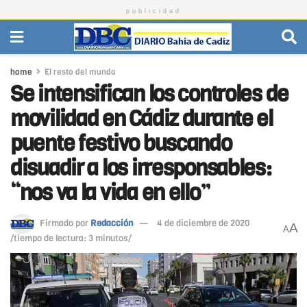
publicidad
home
El resto del mundo
Se intensifican los controles de
movilidad en Cádiz durante el
puente festivo buscando
disuadir a los irresponsables:
“nos va la vida en ello”
Firmado por
Redacción
4 de diciembre de 2020
A
A
/tiempo de lectura: 3 minutos/