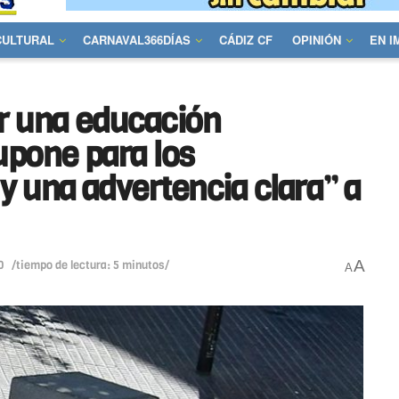
CULTURAL
CARNAVAL366DÍAS
CÁDIZ CF
OPINIÓN
EN 
or una educación
upone para los
y una advertencia clara” a
A
0
/tiempo de lectura: 5 minutos/
A