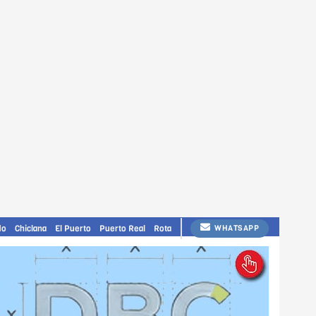
do
Chiclana
El Puerto
Puerto Real
Rota
WHATSAPP