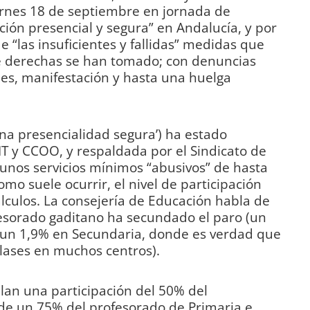
ernes 18 de septiembre en jornada de
ción presencial y segura” en Andalucía, y por
de “las insuficientes y fallidas” medidas que
e derechas se han tomado; con denuncias
ones, manifestación y hasta una huelga
una presencialidad segura’) ha estado
T y CCOO, y respaldada por el Sindicato de
unos servicios mínimos “abusivos” de hasta
mo suele ocurrir, el nivel de participación
lculos. La consejería de Educación habla de
esorado gaditano ha secundado el paro (un
y un 1,9% en Secundaria, donde es verdad que
clases en muchos centros).
ulan una participación del 50% del
de un 75% del profesorado de Primaria e