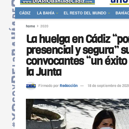
CÁDIZ
LA BAHÍA
EL RESTO DEL MUNDO
BAHÍA
home
2020
La huelga en Cádiz “p
presencial y segura” s
convocantes “un éxito 
la Junta
Firmado por
Redacción
18 de septiembre de 202