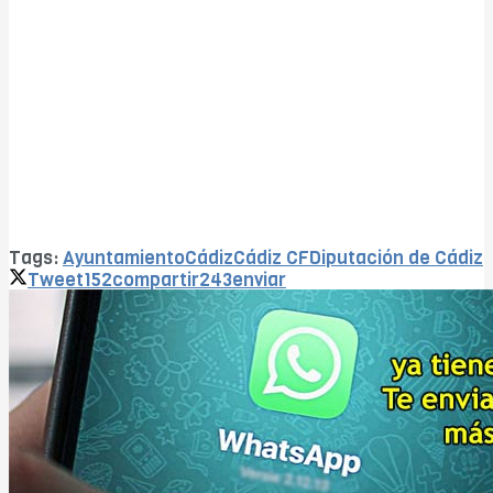
Tags:
Ayuntamiento
Cádiz
Cádiz CF
Diputación de Cádiz
Tweet
152
compartir
243
enviar