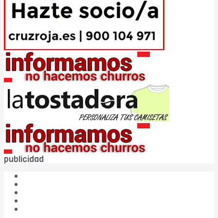
publicidad
¿Quiénes somos?
Las cinco W de DBC
Publicidad
Aviso legal
¿Colaboramos?