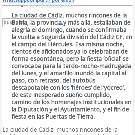
Whatsapp
compartir por email
Suscripción boletín
La ciudad de Cádiz, muchos rincones de la
Bahía, la provincia y más allá, estallaban de
alegría el domingo, cuando se confirmaba
no encontramos resultados coincidentes
la vuelta a Segunda división del Cádiz CF, en
el campo del Hércules. Esa misma noche,
Ver todos los resultados
cientos de aficionados ya lo celebraban de
forma espontánea, pero la fiesta ‘oficial’ se
convocaba para la tarde-noche-madrugada
del lunes, y el amarillo inundó la capital al
paso, con retraso, del autobús
descapotable con los ‘héroes’ del ‘yocreo’,
de este inesperado sueño cumplido,
camino de los homenajes institucionales en
la Diputación y el Ayuntamiento, y el fin de
fiesta en las Puertas de Tierra.
La ciudad de Cádiz, muchos rincones de la