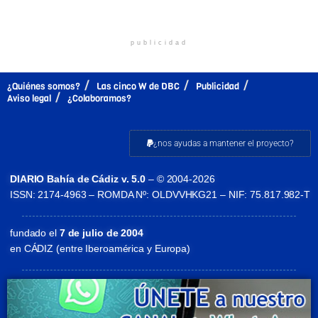
publicidad
¿Quiénes somos?
Las cinco W de DBC
Publicidad
Aviso legal
¿Colaboramos?
¿nos ayudas a mantener el proyecto?
DIARIO Bahía de Cádiz v. 5.0
– © 2004-2026
ISSN: 2174-4963 – ROMDA Nº: OLDVVHKG21 – NIF: 75.817.982-T
fundado el
7 de julio de 2004
en CÁDIZ (entre Iberoamérica y Europa)