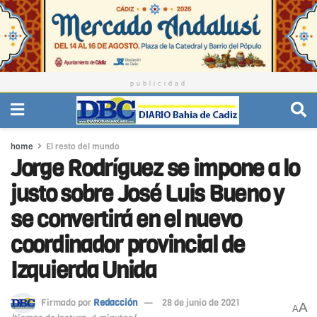
publicidad
home
El resto del mundo
Jorge Rodríguez se impone a lo
justo sobre José Luis Bueno y
se convertirá en el nuevo
coordinador provincial de
Izquierda Unida
Firmado por
Redacción
28 de junio de 2021
A
A