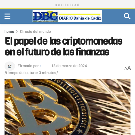
publicidad
home
El resto del mundo
El papel de las criptomonedas
en el futuro de las finanzas
Firmado por
·
13 de marzo de 2024
A
A
/tiempo de lectura: 3 minutos/