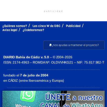
publicidad
¿Quiénes somos?
Las cinco W de DBC
Publicidad
Aviso legal
¿Colaboramos?
¿nos ayudas a mantener el proyecto?
DIARIO Bahía de Cádiz v. 5.0
– © 2004-2026
ISSN: 2174-4963 – ROMDA Nº: OLDVVHKG21 – NIF: 75.817.982-T
fundado el
7 de julio de 2004
en CÁDIZ (entre Iberoamérica y Europa)