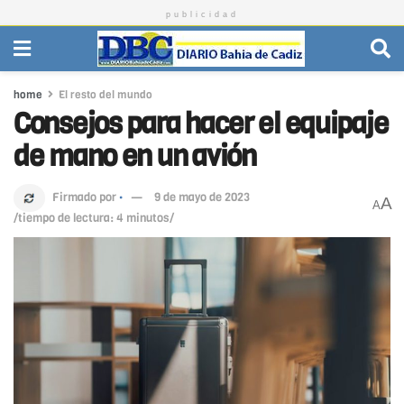
publicidad
home
El resto del mundo
Consejos para hacer el equipaje
de mano en un avión
Firmado por
·
9 de mayo de 2023
A
A
/tiempo de lectura: 4 minutos/