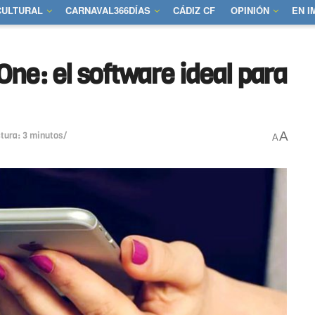
CULTURAL
CARNAVAL366DÍAS
CÁDIZ CF
OPINIÓN
EN 
e: el software ideal para
A
ctura: 3 minutos/
A