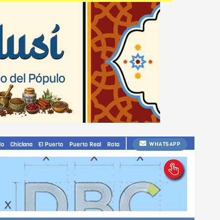
do
Chiclana
El Puerto
Puerto Real
Rota
WHATSAPP