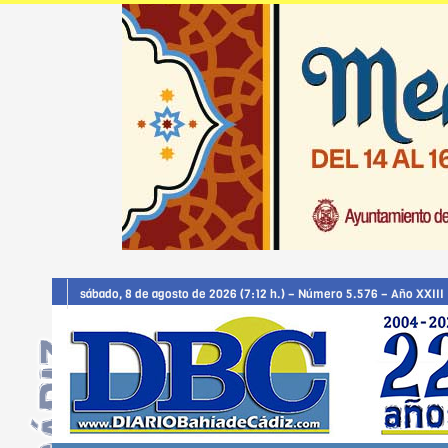
sábado, 8 de agosto de 2026 (7:12 h.) – Número 5.576 – Año XXIII