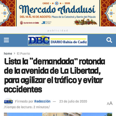
publicidad
home
El Puerto
Lista la “demandada” rotonda
de la avenida de La Libertad,
para agilizar el tráfico y evitar
accidentes
Firmado por
Redacción
23 de julio de 2020
A
A
/tiempo de lectura: 2 minutos/