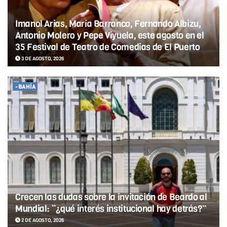
Imanol Arias, María Barranco, Fernando Albizu,
Antonio Molero y Pepe Viyuela, este agosto en el
35 Festival de Teatro de Comedias de El Puerto
3 DE AGOSTO, 2026
-BAHÍA
Crecen las dudas sobre la invitación de Beardo al
Mundial: “¿qué interés institucional hay detrás?”
2 DE AGOSTO, 2026