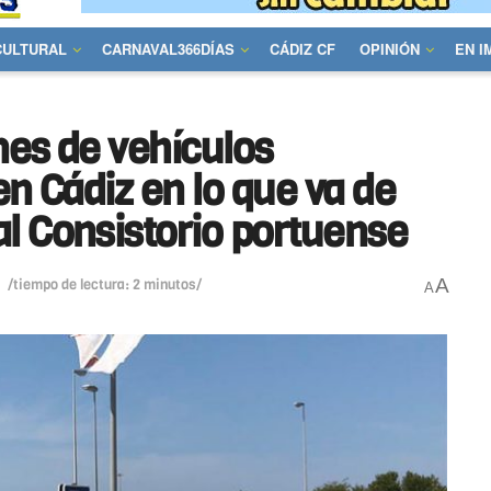
CULTURAL
CARNAVAL366DÍAS
CÁDIZ CF
OPINIÓN
EN 
nes de vehículos
en Cádiz en lo que va de
l Consistorio portuense
A
/tiempo de lectura: 2 minutos/
A