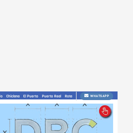
do
Chiclana
El Puerto
Puerto Real
Rota
WHATSAPP