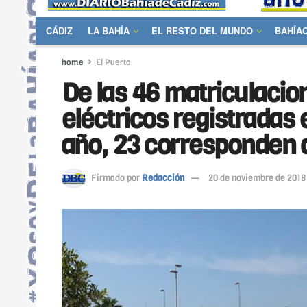
CÁDIZ
LA BAHÍA
EL RESTO DEL MUNDO
BAHÍA
home
El Puerto
De las 46 matriculacio
eléctricos registradas 
año, 23 corresponden a
Firmado por
Redacción
20 de noviembre de 2018