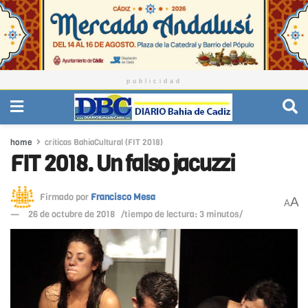
publicidad
home
críticas BahíaCultural (FIT 2018)
FIT 2018. Un falso jacuzzi
Firmado por
Francisco Mesa
A
A
26 de octubre de 2018
/tiempo de lectura: 3 minutos/