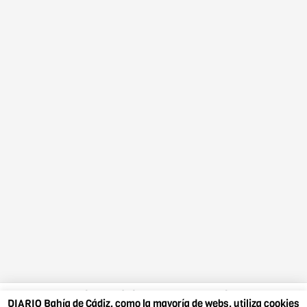
DIARIO Bahía de Cádiz, como la mayoría de webs,
DIARIO Bahía de Cádiz, como la mayoría de webs, utiliza cookies