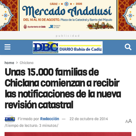
publicidad
home
Chiclana
Unas 15.000 familias de
Chiclana comienzan a recibir
las notificaciones de la nueva
revisión catastral
Firmado por
Redacción
22 de octubre de 2014
A
A
/tiempo de lectura: 3 minutos/