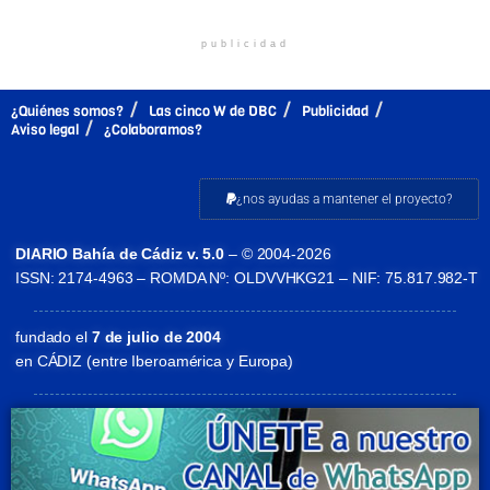
publicidad
¿Quiénes somos?
Las cinco W de DBC
Publicidad
Aviso legal
¿Colaboramos?
¿nos ayudas a mantener el proyecto?
DIARIO Bahía de Cádiz v. 5.0
– © 2004-2026
ISSN: 2174-4963 – ROMDA Nº: OLDVVHKG21 – NIF: 75.817.982-T
fundado el
7 de julio de 2004
en CÁDIZ (entre Iberoamérica y Europa)