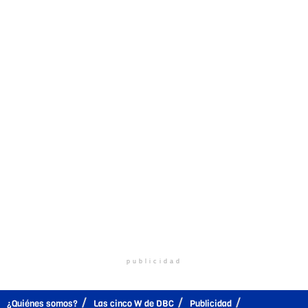
publicidad
¿Quiénes somos?
Las cinco W de DBC
Publicidad