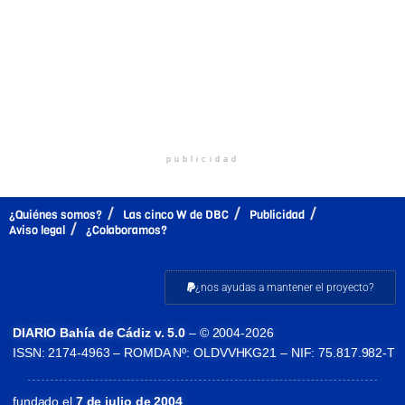
publicidad
¿Quiénes somos?
Las cinco W de DBC
Publicidad
Aviso legal
¿Colaboramos?
¿nos ayudas a mantener el proyecto?
DIARIO Bahía de Cádiz v. 5.0
– © 2004-2026
ISSN: 2174-4963 – ROMDA Nº: OLDVVHKG21 – NIF: 75.817.982-T
fundado el
7 de julio de 2004