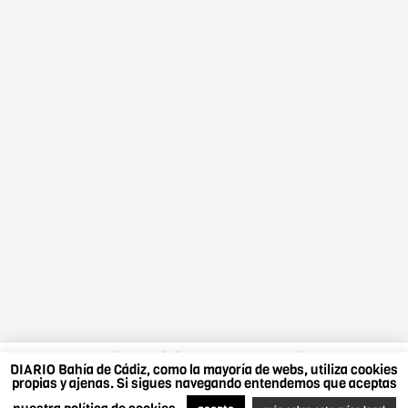
DIARIO Bahía de Cádiz, como la mayoría de webs,
DIARIO Bahía de Cádiz, como la mayoría de webs, utiliza cookies
utiliza cookies propias y ajenas. Si sigues navegando
propias y ajenas. Si sigues navegando entendemos que aceptas
entendemos que aceptas nuestra política de cookies.