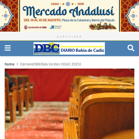
publicidad
home
Carnaval366Días (orden COAC 2025)