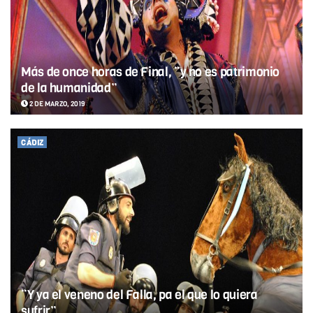
Más de once horas de Final, “y no es patrimonio
de la humanidad”
2 DE MARZO, 2019
CÁDIZ
“Y ya el veneno del Falla, pa el que lo quiera
sufrir”