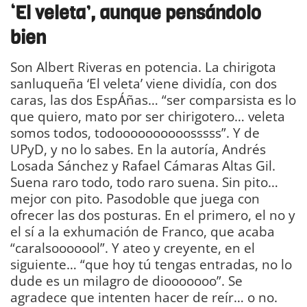
‘
El
v
eleta
’, aunque pensándolo
bien
Son Albert Riveras en potencia. La chirigota
sanluqueña ‘El veleta’ viene dividía, con dos
caras, las dos EspÁñas… “ser comparsista es lo
que quiero, mato por ser chirigotero… veleta
somos todos, todoooooooooosssss”. Y de
UPyD, y no lo sabes. En la autoría, Andrés
Losada Sánchez y Rafael Cámaras Altas Gil.
Suena raro todo, todo raro suena. Sin pito…
mejor con pito. Pasodoble que juega con
ofrecer las dos posturas. En el primero, el no y
el sí a la exhumación de Franco, que acaba
“caralsooooool”. Y ateo y creyente, en el
siguiente… “que hoy tú tengas entradas, no lo
dude es un milagro de diooooooo”. Se
agradece que intenten hacer de reír… o no.