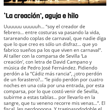
‘
La
c
reación
’, aguja e hilo
Uuuuuu uuuuuh… “soy el creador de
febrero… entre costuras va pasando la vida,
tarareando coplas de carnaval, que nadie diga
que lo que creo es sólo un disfraz… que yo
fabrico sueños pa los que viven en carnaval”.
Al taller con la comparsa de Sevilla ‘La
creación’, con letra de David Campano y
música de Pedro José Fernández. Pidiendo
perdón a la “Cádiz más rancia”, ¿otro perdón
de un forastero?… “le pido perdón por cuatro
noches en una cola por una entrada, por esta
comparsa, por lo que costó venir de Sevilla,
subirme a estas tablas… por llevarlo en la
sangre, que tu veneno recorre mis venas…”. El
fiscal, les perdoooona. Y tragipasododoble el