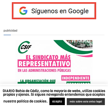
publicidad
DIARIO Bahía de Cádiz, como la mayoría de webs,
DIARIO Bahía de Cádiz, como la mayoría de webs, utiliza cookies
utiliza cookies propias y ajenas. Si sigues navegando
propias y ajenas. Si sigues navegando entendemos que aceptas
entendemos que aceptas nuestra política de cookies.
nuestra política de cookies.
Más sobre este aviso legal
.
Acepto
acepto
más sobre este aviso legal