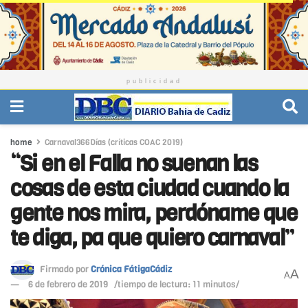
publicidad
home
Carnaval366Días (críticas COAC 2019)
“Si en el Falla no suenan las
cosas de esta ciudad cuando la
gente nos mira, perdóname que
te diga, pa que quiero carnaval”
Firmado por
Crónica FátigaCádiz
A
A
6 de febrero de 2019
/tiempo de lectura: 11 minutos/