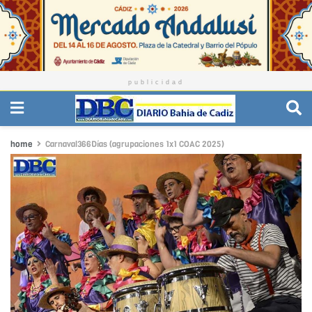
publicidad
home
Carnaval366Días (agrupaciones 1x1 COAC 2025)