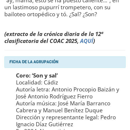
“ay, mamá, esto se ha puesto caliente…”, en
un lastimoso pupurrí trompetero, con su
bailoteo ortopédico y tó. ¿Sal? ¿Son?
DIARIO
Bahía de Cádiz
(extracto de la crónica diaria de la 12ª
clasificatoria del COAC 2025,
AQUÍ
)
FICHA DE LA AGRUPACIÓN
Coro: ‘Son y sal’
Localidad: Cádiz
Autoría letra: Antonio Procopio Baizán y
José Antonio Rodríguez Fierro
Autoría música: José María Barranco
Cabrera y Manuel Benítez Duque
Dirección y representante legal: Pedro
Ignacio Díaz Gutiérrez