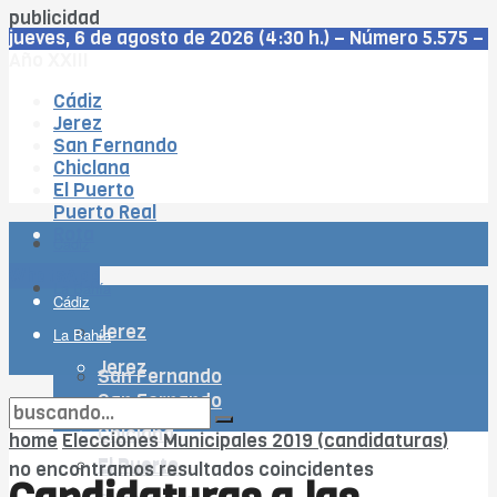
publicidad
jueves, 6 de agosto de 2026 (4:30 h.) – Número 5.575 –
Año XXIII
Cádiz
Jerez
San Fernando
Chiclana
El Puerto
Puerto Real
Rota
Cádiz
WhatsApp
La Bahía
Cádiz
Jerez
La Bahía
Jerez
San Fernando
San Fernando
Chiclana
Chiclana
home
Elecciones Municipales 2019 (candidaturas)
El Puerto
El Puerto
no encontramos resultados coincidentes