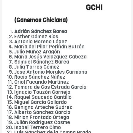
GCHI
(Ganemos Chiclana)
Adrián Sánchez Barea
Esther Gómez Ríos
Antonio Moreno López
María del Pilar Periñán Butrón
Julio Muñoz Aragón
María Jesús Velazquez Cabeza
Samuel Sánchez Barea
Julia Torres Gómez
José Antonio Morales Carmona
Rocío Sánchez Núñez
Oriol Facundo Martínez
Tamara de Cos Estrada García
Ignacio Touzón Cornejo
Raquel Saucedo Cantillo
Miguel García Gallardo
Benigna Arteche Suárez
Alberto Sánchez García
Mirian Frontado Ortega
Julián Rodríguez Cosme
Isabel Terrero Olmo
Luis Sánchez de la Campa Prado