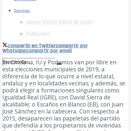
Ver todos los resultados
Servicios
somos DIARIO Bahía de Cádiz
Publicidad
Suscripción boletín
compartir en Twitter
compartir por
Whatsapp
compartir por email
En Chiclana, IU y Podemos van por libre en
esta elecciones municipales de 2019, a
no encontramos resultados coincidentes
diferencia de lo que ocurre a nivel estatal,
andaluz y en localidades vecinas; y además, se
Ver todos los resultados
podrá elegir a formaciones singulares como
Igualdad Real (IGRE), con David Sierra de
alcaldable; o Escaños en Blanco (EB), con Juan
José Sánchez en la cabecera. Con respecto a
2015, desaparecen las papeletas del partido
que defendía a los propietarios de viviendas