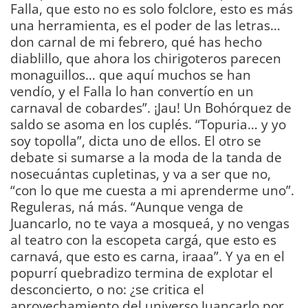
Falla, que esto no es solo folclore, esto es más
una herramienta, es el poder de las letras…
don carnal de mi febrero, qué has hecho
diablillo, que ahora los chirigoteros parecen
monaguillos… que aquí muchos se han
vendío, y el Falla lo han convertío en un
carnaval de cobardes”. ¡Jau! Un Bohórquez de
saldo se asoma en los cuplés. “Topuria… y yo
soy topolla”, dicta uno de ellos. El otro se
debate si sumarse a la moda de la tanda de
nosecuántas cupletinas, y va a ser que no,
“con lo que me cuesta a mi aprenderme uno”.
Reguleras, ná más. “Aunque venga de
Juancarlo, no te vaya a mosqueá, y no vengas
al teatro con la escopeta cargá, que esto es
carnavá, que esto es carna, iraaa”. Y ya en el
popurrí quebradizo termina de explotar el
desconcierto, o no: ¿se critica el
aprovechamiento del universo Juancarlo por