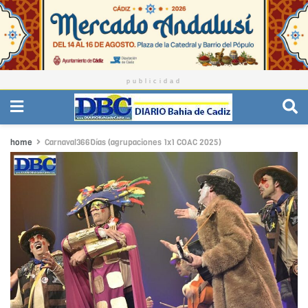
publicidad
home
Carnaval366Días (agrupaciones 1x1 COAC 2025)