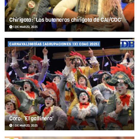
Chirigota: ‘Los butaneros chirigota de CAI/CDC’
1 DE MARZO, 2025
CARNAVAL366DÍAS (AGRUPACIONES 1X1 COAC 2025)
Coro: ‘El gallinero’
1 DE MARZO, 2025