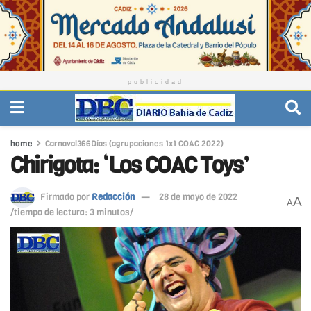
publicidad
home
Carnaval366Días (agrupaciones 1x1 COAC 2022)
Chirigota: ‘Los COAC Toys’
Firmado por
Redacción
28 de mayo de 2022
A
A
/tiempo de lectura: 3 minutos/