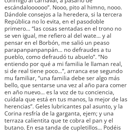
conmigo al carnaval, a pasarlo de
escándaloooooo”. Nooo, pito al himno, nooo.
Dándole consejos a la heredera, si la tercera
República no lo evita, en el pasodoble
primero… “las cosas sentadas en el trono no
se ven igual, me refiero al del wate… y al
pensar en el Borbón, me salió un peaso
parapanpanpanpán… no defraudes a tu
pueblo, como defraudó tu abuelo”. “No
entiendo por qué a mi familia le llaman real,
si de real tiene poco…”, arranca ese segundo
mu familiar, “una familia debe ser algo más
bello, que sentarse una vez al año para comer
en año nuevo… es la voz de tu conciencia,
cuídala que está en tus manos, la mejor de las
herencias”. Geles lubricantes pal asunto, y la
Corina resfría de la garganta, ejem; y una
terraza calientita que te cobra el pan y el
butano. En esa tanda de cupletillos… Podéis