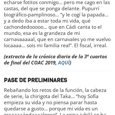
echarse fotitos conmigo… pero me cago en las
castas, del que se ponga delante. Pupurrí
biográfico-pamplinoso… “y le cogí la papada…
y a dedo iba a estar toda mi vida, qué
cachondedooooo… que en Cádi canta to el
mundo, esa es la grandeza de mi
carnavaaaaal, que en carnavales yo me vuelvo
locaaaa… sois mi familia real”. El fiscal, irreal.
(extracto de la crónica diaria de la 3ª cuartos
de final del COAC 2019,
AQUÍ
)
PASE DE PRELIMINARES
Rebañando los retos de la función, la cabeza
de serie, la chirigota del Taka… “hoy Sofía
empieza su vida y no piensa parar hasta
quedarse a gusto… porque mi vida es un
escaaaaándaaaaloooo”. La reina jubilá se ha