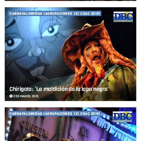
CARNAVAL366DÍAS (AGRUPACIONES 1X1 COAC 2019)
Chirigota: ‘La maldición de la lapa negra’
2 DE MARZO, 2019
CARNAVAL366DÍAS (AGRUPACIONES 1X1 COAC 2019)