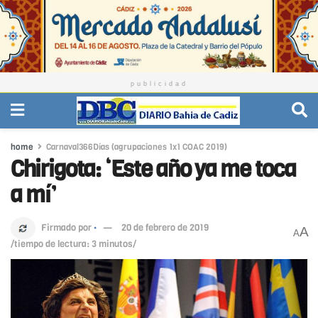
publicidad
home
Carnaval366Días (agrupaciones 1x1 COAC 2019)
Chirigota: ‘Este año ya me toca
a mí’
Firmado por
·
20 de febrero de 2019
A
A
/tiempo de lectura: 3 minutos/