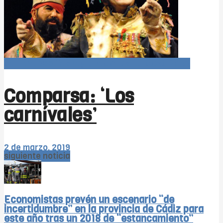
Carnaval366Días (agrupaciones 1x1 COAC 2019)
Comparsa: ‘Los
carnívales’
2 de marzo, 2019
siguiente noticia
Economistas prevén un escenario “de
incertidumbre” en la provincia de Cádiz para
este año tras un 2018 de “estancamiento”