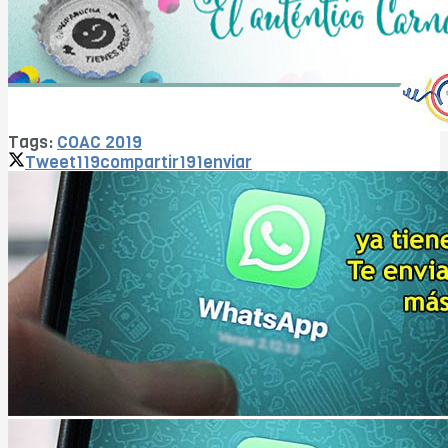
Tags:
COAC 2019
Tweet
119
compartir
191
enviar