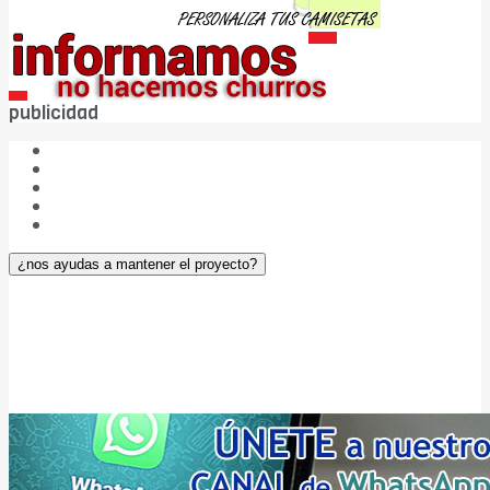
publicidad
¿Quiénes somos?
Las cinco W de DBC
Publicidad
Aviso legal
¿Colaboramos?
¿nos ayudas a mantener el proyecto?
DIARIO Bahía de Cádiz v. 5.0
– © 2004-2026
ISSN: 2174-4963 – ROMDA Nº: OLDVVHKG21 – NIF: 75.817.982-T
fundado el
7 de julio de 2004
en CÁDIZ (entre Iberoamérica y Europa)