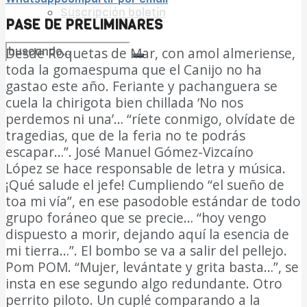
Suscripción boletín
PASE DE PRELIMINARES
Desde Roquetas de Mar, con amol almeriense,
toda la gomaespuma que el Canijo no ha
no encontramos resultados coincidentes
gastao este año. Feriante y pachanguera se
cuela la chirigota bien chillada ‘No nos
Ver todos los resultados
perdemos ni una’… “ríete conmigo, olvídate de
tragedias, que de la feria no te podrás
escapar…”. José Manuel Gómez-Vizcaíno
López se hace responsable de letra y música.
¡Qué salude el jefe! Cumpliendo “el sueño de
toa mi vía”, en ese pasodoble estándar de todo
grupo foráneo que se precie… “hoy vengo
dispuesto a morir, dejando aquí la esencia de
mi tierra…”. El bombo se va a salir del pellejo.
Pom POM. “Mujer, levántate y grita basta…”, se
insta en ese segundo algo redundante. Otro
perrito piloto. Un cuplé comparando a la