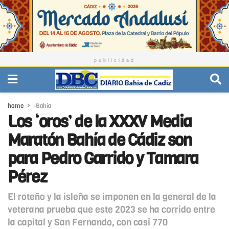
publicidad
home
-Bahía
Los ‘oros’ de la XXXV Media
Maratón Bahía de Cádiz son
para Pedro Garrido y Tamara
Pérez
El roteño y la isleña se imponen en la general de la
veterana prueba que este 2023 se ha corrido entre
la capital y San Fernando, con casi 770