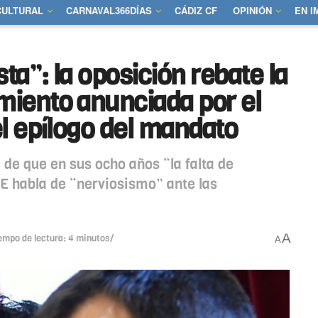
CULTURAL
CARNAVAL366DÍAS
CÁDIZ CF
OPINIÓN
EN 
ta”: la oposición rebate la
iento anunciada por el
l epílogo del mandato
 de que en sus ocho años “la falta de
OE habla de “nerviosismo” ante las
A
empo de lectura: 4 minutos/
A