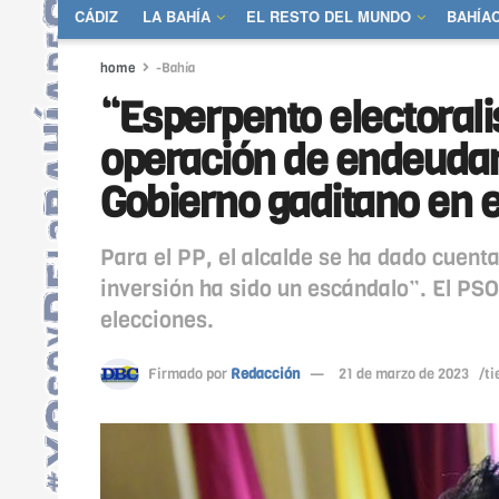
CÁDIZ
LA BAHÍA
EL RESTO DEL MUNDO
BAHÍA
home
-Bahía
“Esperpento electoralis
operación de endeudam
Gobierno gaditano en e
Para el PP, el alcalde se ha dado cuenta
inversión ha sido un escándalo”. El PS
elecciones.
Firmado por
Redacción
21 de marzo de 2023
/ti