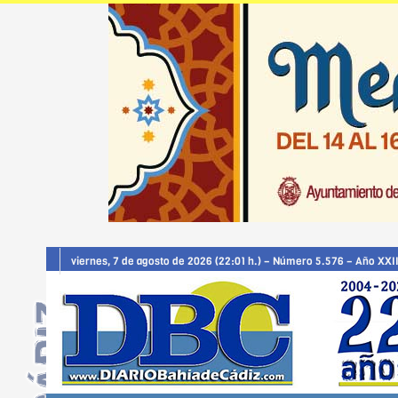
viernes, 7 de agosto de 2026 (22:01 h.) – Número 5.576 – Año XXII