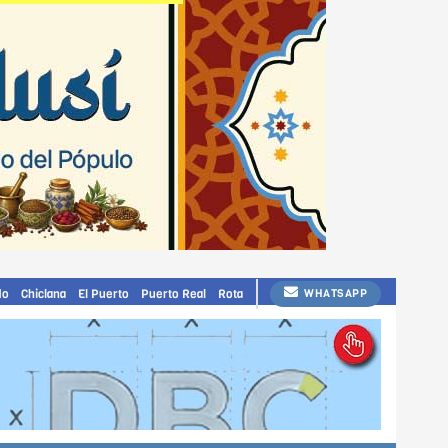
do
Chiclana
El Puerto
Puerto Real
Rota
WHATSAPP