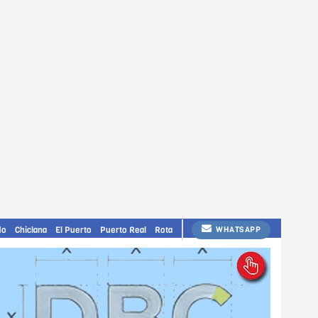
do
Chiclana
El Puerto
Puerto Real
Rota
WHATSAPP