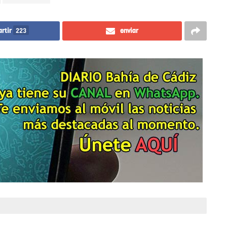
rtir
223
enviar