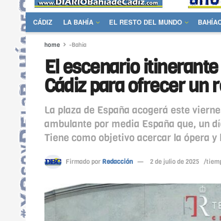
CÁDIZ
LA BAHÍA
EL RESTO DEL MUNDO
BAHÍA
home
-Bahía
El escenario itinerante
Cádiz para ofrecer un re
La plaza de España acogerá este viernes 
ambulante por media España que, un día
Tiene como objetivo acercar la ópera y 
Firmado por
Redacción
2 de julio de 2025
/tiemp