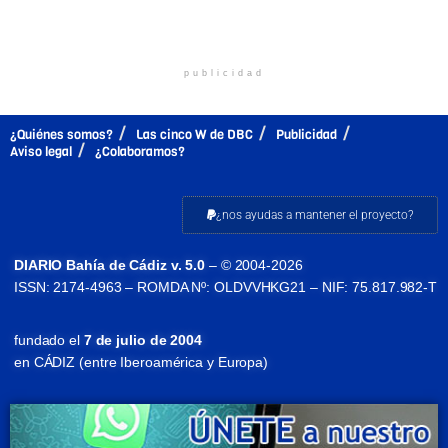
publicidad
¿Quiénes somos?
Las cinco W de DBC
Publicidad
Aviso legal
¿Colaboramos?
¿nos ayudas a mantener el proyecto?
DIARIO Bahía de Cádiz v. 5.0
– © 2004-2026
ISSN: 2174-4963 – ROMDA Nº: OLDVVHKG21 – NIF: 75.817.982-T
fundado el
7 de julio de 2004
en CÁDIZ (entre Iberoamérica y Europa)