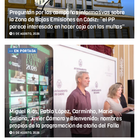
Preguntan por las campañas informativas sobre
la Zona de Bajas Emisiones en Cádiz: “el PP
parece interesado en hacer caja con las multas”
5 DE AGOSTO, 2026
-- EN PORTADA
Miguel Ríos, Pablo López, Carminho, María
Galiana, Javier Cámara y Bienvenido: nombres
propios de la programación de otoño del Falla
5 DE AGOSTO, 2026