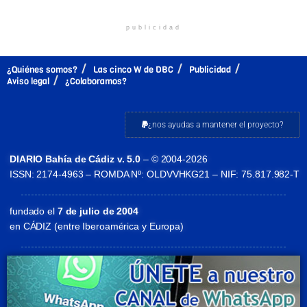
publicidad
¿Quiénes somos?
Las cinco W de DBC
Publicidad
Aviso legal
¿Colaboramos?
¿nos ayudas a mantener el proyecto?
DIARIO Bahía de Cádiz v. 5.0
– © 2004-2026
ISSN: 2174-4963 – ROMDA Nº: OLDVVHKG21 – NIF: 75.817.982-T
fundado el
7 de julio de 2004
en CÁDIZ (entre Iberoamérica y Europa)