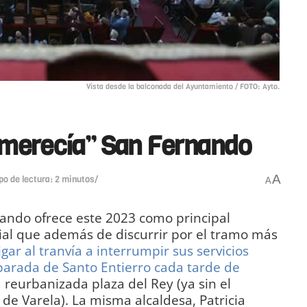
Vista desde la balconada del Ayuntamiento / FOTO: Ayto.
 “merecía” San Fernando
A
po de lectura: 2 minutos/
A
ndo ofrece este 2023 como principal
ial que además de discurrir por el tramo más
igar al tranvía a interrumpir sus servicios
 parada de Santo Entierro cada tarde de
a reurbanizada plaza del Rey (ya sin el
o de Varela). La misma alcaldesa, Patricia