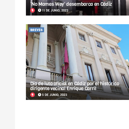
‘No Mames Wey’ desembarca en Cádiz
11 DE JUNIO, 2023
BREVES
Día de luto oficial en Cádiz por el histórico
dirigente vecinal Enrique Carril
5 DE JUNIO, 2023