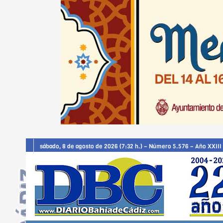
sábado, 8 de agosto de 2026 (7:32 h.) – Número 5.576 – Año XXIII