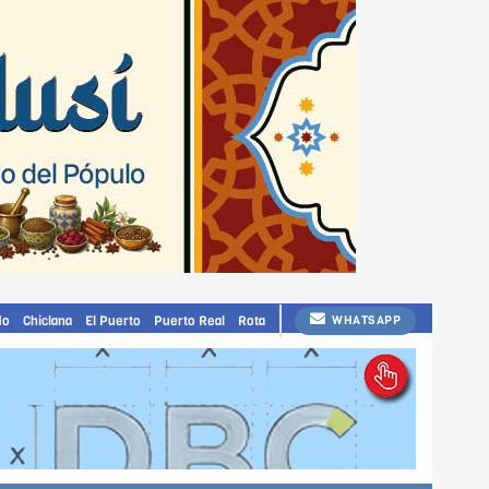
do
Chiclana
El Puerto
Puerto Real
Rota
WHATSAPP