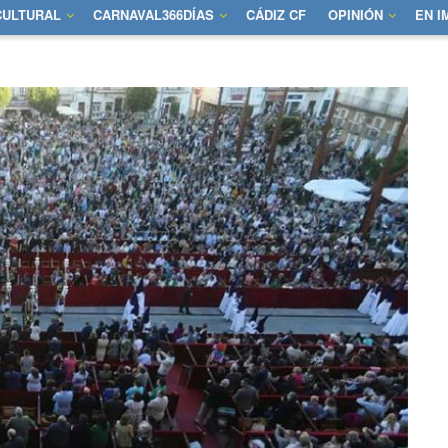
CULTURAL
CARNAVAL366DÍAS
CÁDIZ CF
OPINIÓN
EN 