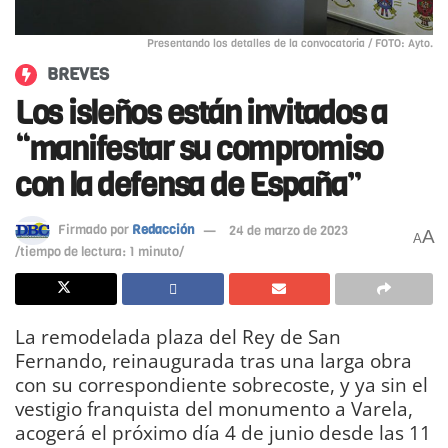
Presentando los detalles de la convocatoria / FOTO: Ayto.
BREVES
Los isleños están invitados a
“manifestar su compromiso
con la defensa de España”
Firmado por
Redacción
24 de marzo de 2023
A
A
/tiempo de lectura: 1 minuto/
La remodelada plaza del Rey de San
Fernando, reinaugurada tras una larga obra
con su correspondiente sobrecoste, y ya sin el
vestigio franquista del monumento a Varela,
acogerá el próximo día 4 de junio desde las 11