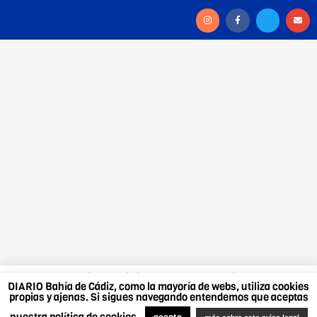
DIARIO Bahía de Cádiz, como la mayoría de webs,
DIARIO Bahía de Cádiz, como la mayoría de webs, utiliza cookies
utiliza cookies propias y ajenas. Si sigues navegando
propias y ajenas. Si sigues navegando entendemos que aceptas
entendemos que aceptas nuestra política de cookies.