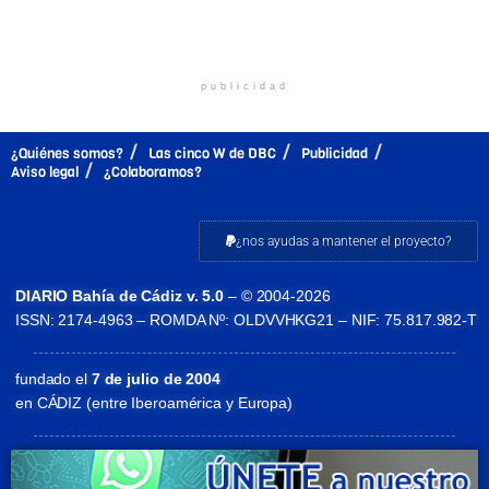
publicidad
¿Quiénes somos?
Las cinco W de DBC
Publicidad
Aviso legal
¿Colaboramos?
¿nos ayudas a mantener el proyecto?
DIARIO Bahía de Cádiz v. 5.0
– © 2004-2026
ISSN: 2174-4963 – ROMDA Nº: OLDVVHKG21 – NIF: 75.817.982-T
fundado el
7 de julio de 2004
en CÁDIZ (entre Iberoamérica y Europa)