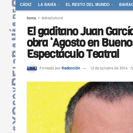
CÁDIZ
LA BAHÍA
EL RESTO DEL MUNDO
BAHÍA
home
BahíaCultural
El gaditano Juan Garcí
obra ‘Agosto en Buenos
Espectáculo Teatral
Firmado por
Redacción
12 de octubre de 2014
/