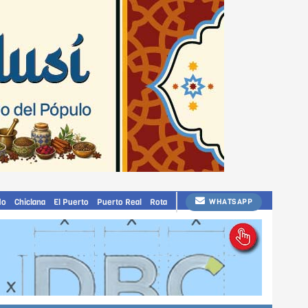
do
Chiclana
El Puerto
Puerto Real
Rota
WHATSAPP