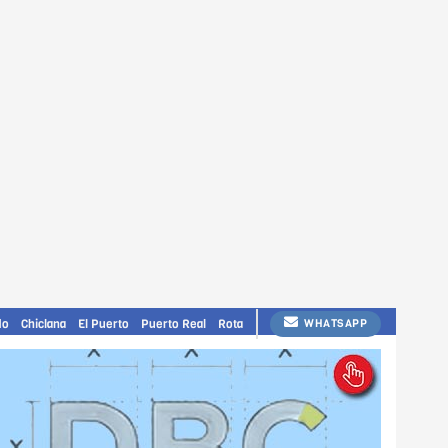
do
Chiclana
El Puerto
Puerto Real
Rota
WHATSAPP